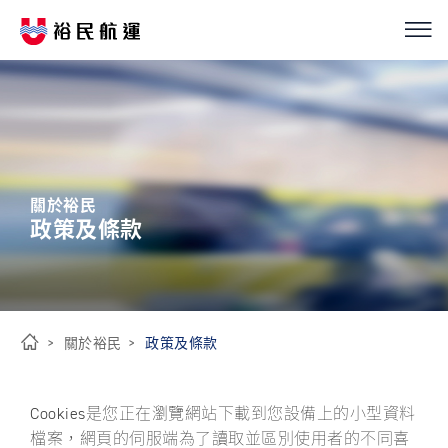
我們的服務
繁
簡
EN
船隊介紹
關於裕民
永續經營
政策及條款
優化解決方案
投資人關係
關於裕民
政策及條款
首
新聞中心
頁
Cookies是您正在瀏覽網站下載到您設備上的小型資料
檔案，網頁的伺服端為了讀取並區別使用者的不同喜
ESG