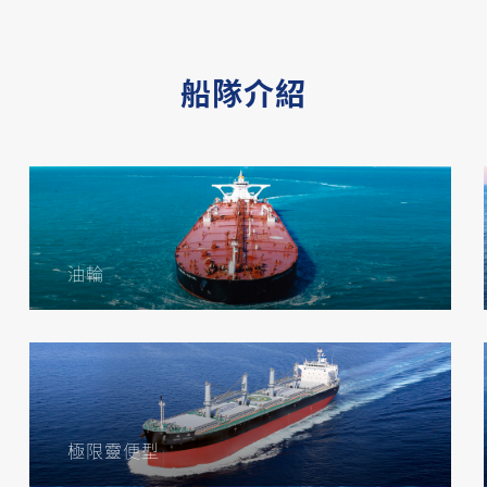
船隊介紹
油輪
極限靈便型