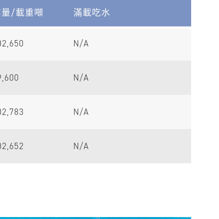
容量/載重噸
滿載吃水
02,650
N/A
9,600
N/A
02,783
N/A
02,652
N/A