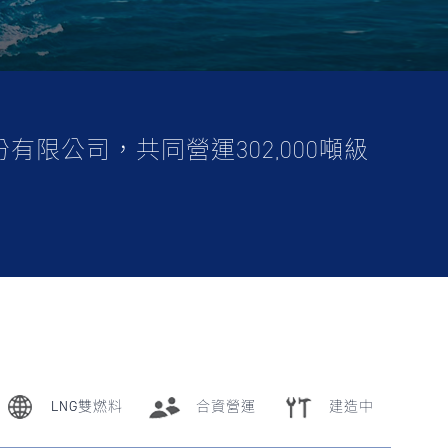
公司，共同營運302,000噸級
LNG雙燃料
合資營運
建造中