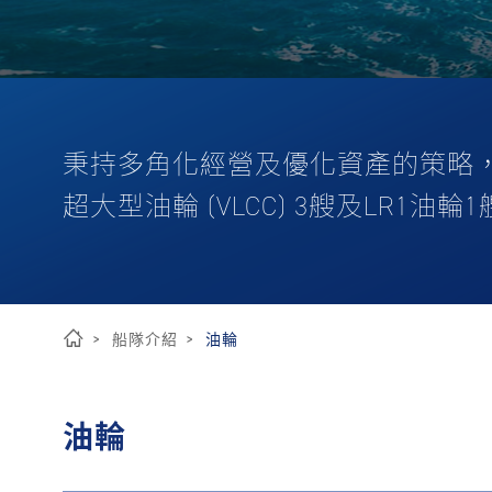
秉持多角化經營及優化資產的策略，
超大型油輪 (VLCC) 3艘及LR1
船隊介紹
油輪
首
頁
油輪