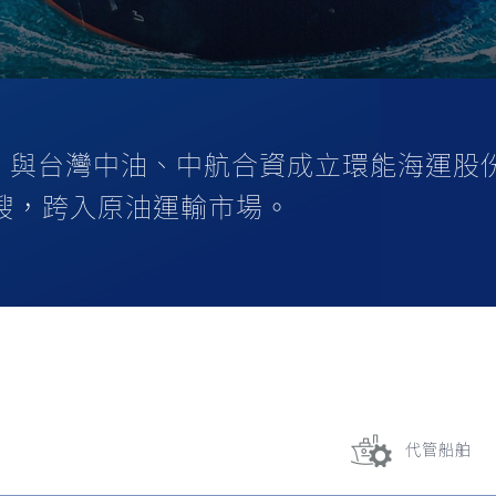
與台灣中油、中航合資成立環能海運股份有限
油輪1艘，跨入原油運輸市場。
代管船舶