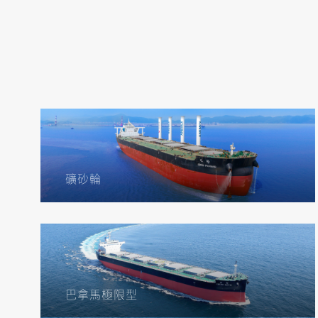
礦砂輪
巴拿馬極限型