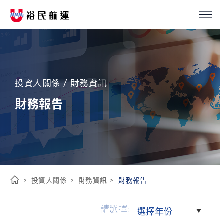
我們的服務
繁
簡
EN
船隊介紹
投資人關係 / 財務資訊
永續經營
財務報告
優化解決方案
投資人關係
投資人關係
財務資訊
財務報告
新聞中心
首
頁
請選擇:
ESG