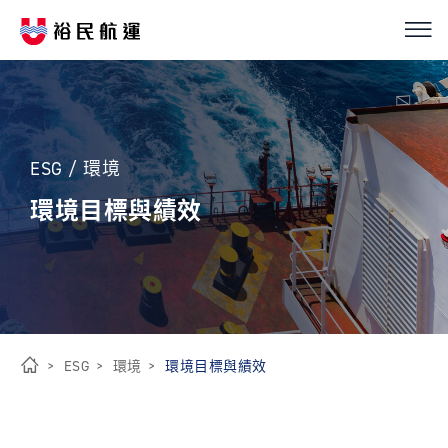
我們的服務
繁
簡
EN
船隊介紹
ESG / 環境
永續經營
環境目標與績效
優化解決方案
投資人關係
ESG
環境
環境目標與績效
新聞中心
首
頁
ESG