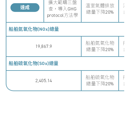
擴大範疇三盤
溫室氣體排放
溫
達成
查，導入GHG
總量下降20%
總
protocol方法學
船舶氮氧化物(NOx)總量
船舶氮氧化物
船
19,867.9
總量下降20%
總
船舶硫氧化物(SOx)總量
船舶硫氧化物
船
2,405.14
總量下降20%
總