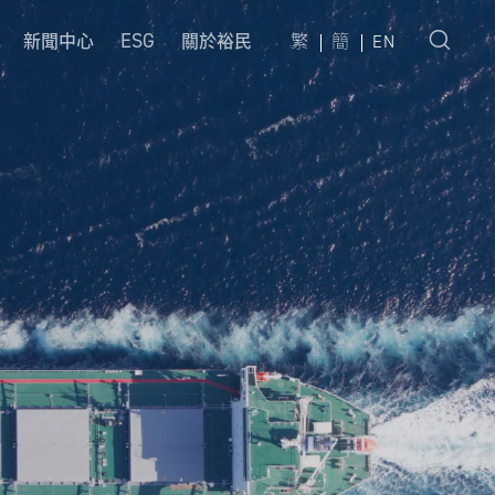
ESG
新聞中心
關於裕民
繁
簡
EN