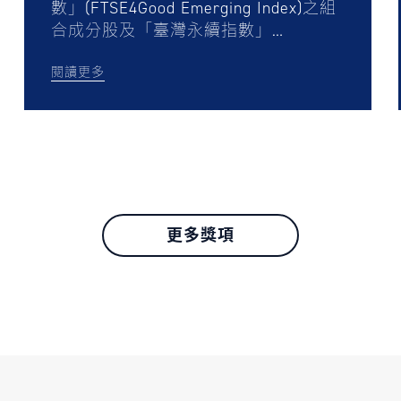
數」(FTSE4Good Emerging Index)之組
合成分股及「臺灣永續指數」
(FTSE4Good TIP Taiwan ESG Index) 之
閱讀更多
成分股
更多獎項