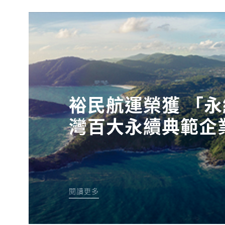
裕民航運榮獲 「
灣百大永續典範企
閱讀更多