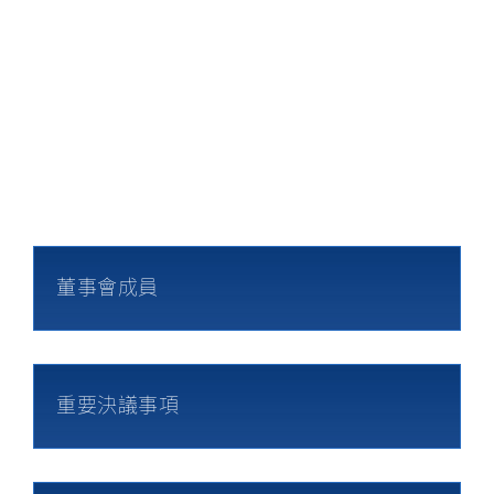
首
頁
關於裕民
董事會成員
重要決議事項