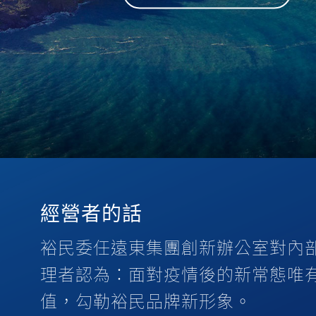
經營者的話
裕民委任遠東集團創新辦公室對內
理者認為：面對疫情後的新常態唯
值，勾勒裕民品牌新形象。