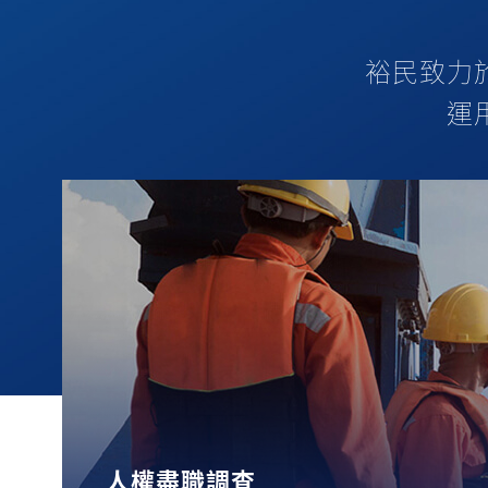
裕民致力
運
人權盡職調查