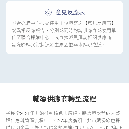
意見反應表
聯合採購中心根據使用單位填寫之【意見反應表】
或異常反應報告，分別或同時約請供應商或使用單
位至聯合採購中心，或直接派員拜訪相關供應商，
實際瞭解異常狀況發生原因並尋求解決之道。
輔導供應商轉型流程
裕民從2021年開始推動綠色供應鏈，將環境影響納入整
體供應鏈管理流程中，2022年度獲頒台北市績優綠色採
購民間企業，綠色採購金額高達500萬元以上。2023年正