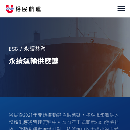
我們的服務
繁
簡
EN
船隊介紹
ESG / 永續共融
永續經營
永續運輸供應鏈
優化解決方案
投資人關係
新聞中心
裕民從2021年開始推動綠色供應鏈，將環境影響納入
整體供應鏈管理流程中。2023年正式宣示2050淨零排
ESG
放，啟動永續供應鏈計劃，希望藉由以大帶小的方式