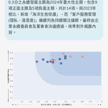
0.3分之永續發展主題為2024年重大性主題，包含9
項正面主題及5項負面主題，共計14項。與2023年
相比，新增「海洋生態保護」，而「客戶服務管理
(隱私、滿意度)」繼續列為持續關注議題。最終由企
業永續委員會及董事會決議通過，核準對外揭露內
容。
5
6
3
1
5
1
3
2
2
4
7
10
4
9
8