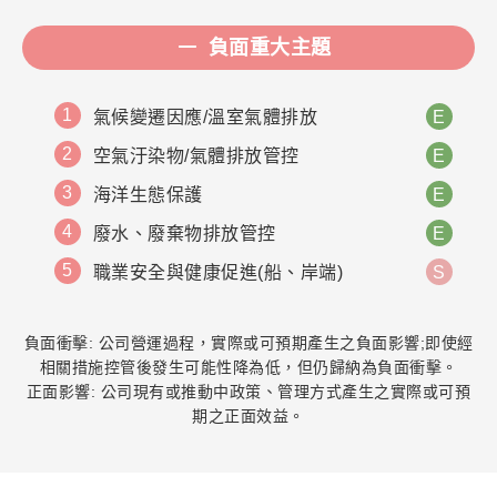
負面重大主題
1
氣候變遷因應/溫室氣體排放
E
2
空氣汙染物/氣體排放管控
E
3
海洋生態保護
E
4
廢水、廢棄物排放管控
E
5
職業安全與健康促進(船、岸端)
S
負面衝擊: 公司營運過程，實際或可預期產生之負面影響;即使經
相關措施控管後發生可能性降為低，但仍歸納為負面衝擊。
正面影響: 公司現有或推動中政策、管理方式產生之實際或可預
期之正面效益。