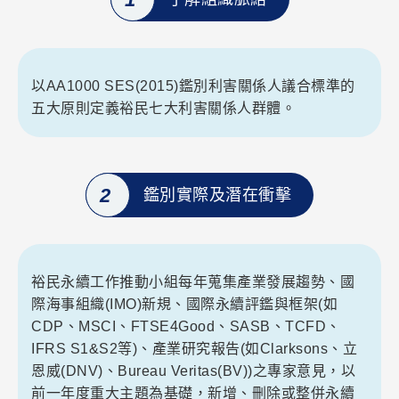
以AA1000 SES(2015)鑑別利害關係人議合標準的
五大原則定義裕民七大利害關係人群體。
2
鑑別實際及潛在衝擊
裕民永續工作推動小組每年蒐集產業發展趨勢、國
際海事組織(IMO)新規、國際永續評鑑與框架(如
CDP、MSCI、FTSE4Good、SASB、TCFD、
IFRS S1&S2等)、產業研究報告(如Clarksons、立
恩威(DNV)、Bureau Veritas(BV))之專家意見，以
前一年度重大主題為基礎，新增、刪除或整併永續