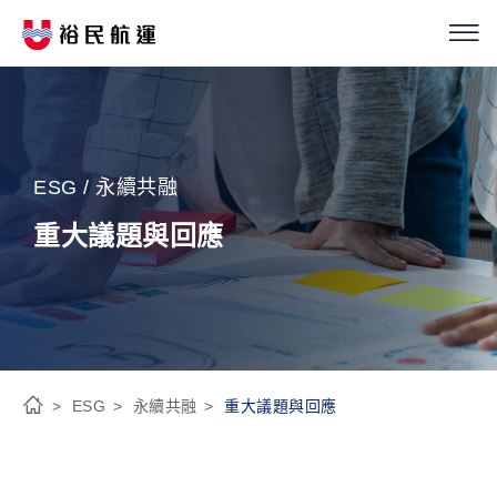
我們的服務
繁
簡
EN
船隊介紹
ESG / 永續共融
永續經營
重大議題與回應
優化解決方案
投資人關係
ESG
永續共融
重大議題與回應
新聞中心
首
頁
ESG