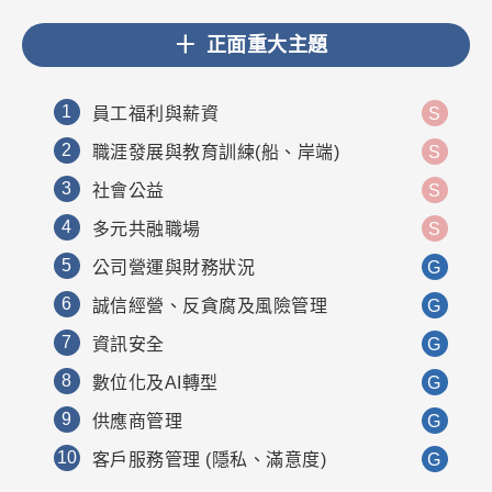
正面重大主題
1
員工福利與薪資
S
2
職涯發展與教育訓練(船、岸端)
S
3
社會公益
S
4
多元共融職場
S
5
公司營運與財務狀況
G
6
誠信經營、反貪腐及風險管理
G
7
資訊安全
G
8
數位化及AI轉型
G
9
供應商管理
G
10
客戶服務管理 (隱私、滿意度)
G