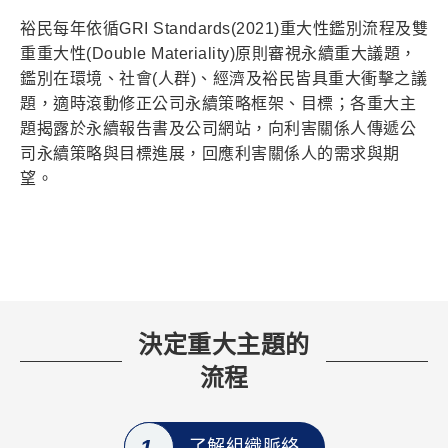
裕民每年依循GRI Standards(2021)重大性鑑別流程及雙
關於裕民
重重大性(Double Materiality)原則審視永續重大議題，
鑑別在環境、社會(人群)、經濟及裕民皆具重大衝擊之議
題，適時滾動修正公司永續策略框架、目標；各重大主
題揭露於永續報告書及公司網站，向利害關係人傳遞公
司永續策略與目標進展，回應利害關係人的需求與期
望。
決定重大主題的
流程
1
了解組織脈絡