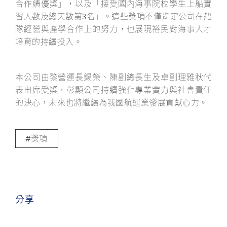
合作績優獎」，以及「接受國內海事院校學生上船實
習人數及總天數第3名」。這些獎項不僅肯定公司在船
隊經營與產學合作上的努力，也展現裕民對海事人才
培育的持續投入。
本公司由黎營運長錫榮、陳副總長生及卓副理雅秋代
表出席受獎，彰顯公司持續強化專業實力與社會責任
的決心，未來也將繼續為我國航運業發展貢獻心力。
獎項
分享