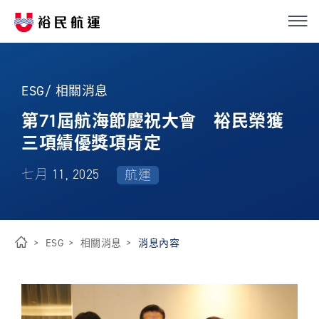
我們的服務
繁
簡
EN
ESG/ 相關消息
船隊介紹
第71屆航海節慶祝大會 裕民榮獲
三項績優獎項肯定
永續經營
七月 11, 2025
航運
優化解決方案
投資人關係
ESG
相關消息
消息內容
首
新聞中心
頁
ESG