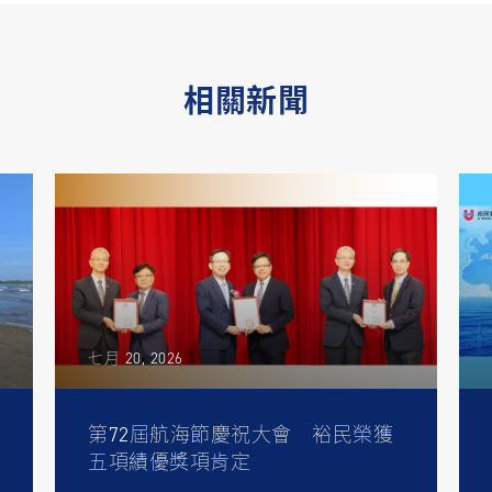
相關新聞
七月 20, 2026
第72屆航海節慶祝大會 裕民榮獲
五項績優獎項肯定