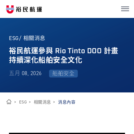
我們的服務
繁
簡
EN
ESG/ 相關消息
船隊介紹
裕民航運參與 Rio Tinto DOO 計畫
持續深化船舶安全文化
永續經營
五月 08, 2026
船舶安全
優化解決方案
投資人關係
ESG
相關消息
消息內容
首
新聞中心
頁
ESG