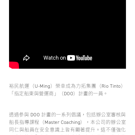
關於裕民
裕民航運（U-Ming）榮幸成為力拓集團（Rio Tinto）
「指定船東與營運商」（DOO）計畫的一員。
透過參與 DOO 計畫的一系列倡議，包括辦公室審核與
船長指導課程（Master Coaching），本公司的辦公室
同仁與船員在安全意識上皆有顯著提升。這不僅強化