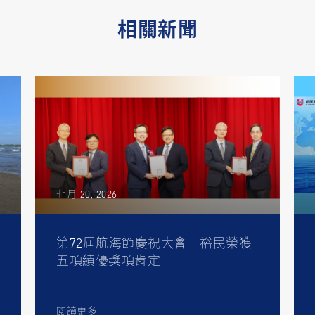
相關新聞
七月 20, 2026
第72屆航海節慶祝大會 裕民榮獲
五項績優獎項肯定
閱讀更多