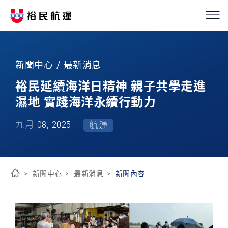
我們的服務
繁
簡
EN
新聞中心 / 最新消息
船隊介紹
裕民延續海洋日精神 親子共學走進
濕地 實踐海洋永續行動力
永續經營
九月 08, 2025
航運
優化解決方案
投資人關係
新聞中心
最新消息
新聞內容
首
新聞中心
頁
ESG