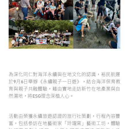
關於裕民
為深化同仁對海洋永續與在地文化的認識，裕民航運
於9月6日舉辦《永續親子一日遊》，結合海洋保育教
育與親子共融體驗，藉由實地走訪新竹在地產業與自
然濕地，將ESG理念深植人心。
活動由榮獲永續旅遊認證的旅行社策劃，行程內容豐
富，包括參訪在地藝術家「玲瓏窯」藝術工坊，體驗