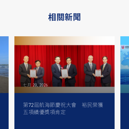
相關新聞
七月 20, 2026
第72屆航海節慶祝大會 裕民榮獲
五項績優獎項肯定