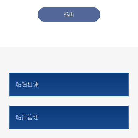
船舶租傭
船員管理