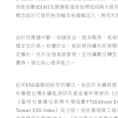
效能指數(EEXI)及營運碳強度指標(CII)兩
概念設計打造的裕浩輪及裕瀚輪加入，將有利
由於供應鏈中斷、地緣政治、俄烏戰爭、氣候
確定性仍高。有鑒於此，裕民將持續布局策略
定獲利，另外加強風險管理，並持續數位轉型
團隊，強化核心競爭能力。
近年ESG議題紛紛受到關注，裕民於永續經營及
年獲選台灣永續能源研究基金會所舉辦的《
《富時社會責任新興市場指數FTSE4Good Emerg
Taiwan ESG Index》成分股。裕民