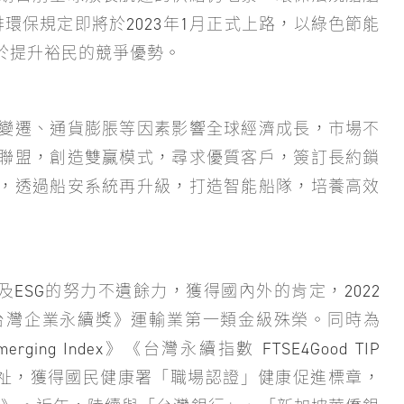
大碳排環保規定即將於2023年1月正式上路，以綠色節能
於提升裕民的競爭優勢。
變遷、通貨膨脹等因素影響全球經濟成長，市場不
聯盟，創造雙贏模式，尋求優質客戶，簽訂長約鎖
，透過船安系統再升級，打造智能船隊，培養高效
ESG的努力不遺餘力，獲得國內外的肯定，2022
台灣企業永續獎》運輸業第一類金級殊榮。同時為
ing Index》《台灣永續指數 FTSE4Good TIP
重視員工福祉，獲得國民健康署「職場認證」健康促進標章，