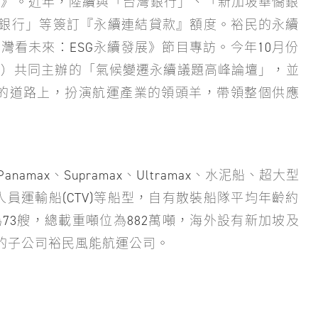
主獎》。近年，陸續與「台灣銀行」、「新加坡華僑銀
銀行」等簽訂『永續連結貸款』額度。裕民的永續
從台灣看未來：ESG永續發展》節目專訪。今年10月份
組織）共同主辦的「氣候變遷永續議題高峰論壇」，並
零的道路上，扮演航運產業的領頭羊，帶領整個供應
Panamax、Supramax、Ultramax、水泥船、超大型
風電人員運輸船(CTV)等船型，自有散裝船隊平均年齡約
73艘，總載重噸位為882萬噸，海外設有新加坡及
的子公司裕民風能航運公司。