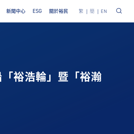
ESG
新聞中心
關於裕民
繁
簡
EN
新船「裕浩輪」暨「裕瀚