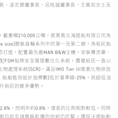
長、淩忠嫄董事長、呂桔誠董事長、王真如女士及
尺，載重噸210,000公噸，是青島北海造船有限公司為
ape size)散裝貨輪系列中的第一及第二艘，為裕民船
打造，配置最先進MAN B&W主機，安裝導流罩、
配FSM船隊安全管理數位化系統，貫徹裕民一直以
系統(SCR)，滿足IMO Tier III氮氧化物排放
ign Index, 船舶能效設計指標數)低於基準線-25%，其超低油
，提升裕民的競爭優勢。
約2.8%，而明年約0.8%，增長的比例相對較低。同時
期目前全球散裝航運的供給仍吃緊。環保法規船舶