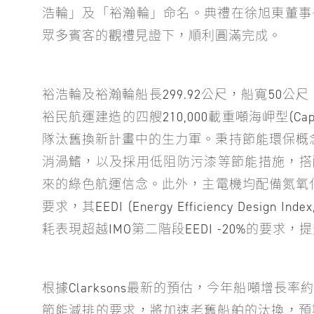
浩輪」及「裕瀚輪」命名。典禮在徐旭東董事
眾多賓客的觀禮見證下，順利圓滿完成。
裕浩輪及裕瀚輪船長299.92公尺，船寬50公
裕民航運建造的四艘210,000載重噸海岬型(C
隊汰舊換新計畫中的生力軍。秉持節能環保概念
消渦鰭，以及採用低阻防污漆等節能措施，搭
來的綠色航運信念。此外，主電機均配備氮氧化物處理
要求，其EEDI (Energy Efficiency Des
耗表現超越IMO第二階段EEDI -20%的要求
根據Clarksons最新的預估，今年船噸增長率
節能減排的要求，將加速老舊船舶的汰換，預