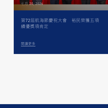
七月 20, 2026
第72屆航海節慶祝大會 裕民榮獲五項
績優獎項肯定
閱讀更多