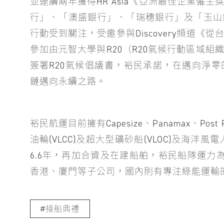
並連續兩年獲得HR Asia《亞洲最佳企業僱
行」、「澳盛銀行」、「瑞穗銀行」及「玉山
行動受到關注，受邀參與Discovery頻道《
參加由元智大學與R20（R20氣候行動區域
簽署R20氣候倡議書，裕民承諾，在邁向淨
鏈邁向永續之路。
裕民航運目前擁有Capesize、Panamax、Post 
油輪(VLCC)及超大型礦砂船(VLOC)及海洋
6.6年，再加合資及在建船舶，裕民船隊運力為
香港、廈門等子公司，國內則有專注綠能運輸
接船典禮