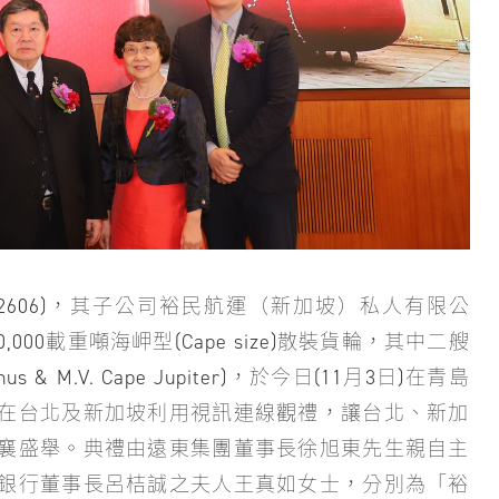
606)，其子公司裕民航運（新加坡）私人有限公
00載重噸海岬型(Cape size)散裝貨輪，其中二艘
& M.V. Cape Jupiter)，於今日(11月3日)在青島
在台北及新加坡利用視訊連線觀禮，讓台北、新加
襄盛舉。典禮由遠東集團董事長徐旭東先生親自主
銀行董事長呂桔誠之夫人王真如女士，分別為「裕