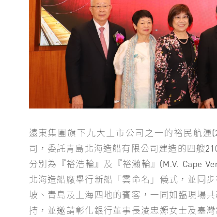
遠東集團旗下九大上市公司之一的裕民航運(2
司，委託青島北海造船有限公司建造的四艘210,0
分別為『裕浩輪』及『裕瀚輪』(M.V. Cape Venus 
北海造船廠舉行新船「雲命名」儀式，並同步
坡、青島及上海四地的賓客，一同如臨現場共
持，並邀請彰化銀行董事長淩忠嫄女士及臺灣