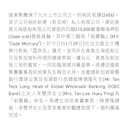
遠東集團旗下九大上市公司之一的裕民航運(2606)，
其子公司裕民航運（新加坡）私人有限公司，委託青
島北海造船有限公司建造的四艘210,000載重噸海岬型
(Cape size)散裝貨輪，其中第三艘為『裕寰輪』(M.V.
“Cape Mercury”)，於今日(11月29日)在台北遠企大樓
舉行新船「雲命名」儀式，並同步在青島北海造船公
司及新加坡利用視訊連線參與，讓台北、青島及新加
坡三地的賓客，一同如臨現場共襄盛舉。典禮由遠東
集團董事長徐旭東先生親自主持，並邀請新加坡華僑
銀行環球企業及投資銀行部總裁陳德隆先生(Mr. Tan
Teck Long, Head of Global Wholesale Banking, OCBC
Bank)之夫人李慧萍女士(Mrs. Tan-Lee Huey Ping)為
「裕寰輪」命名。典禮在徐旭東董事長、陳德隆總
裁、李慧萍女士及眾多賓客的觀禮見證下，順利圓滿
完成。