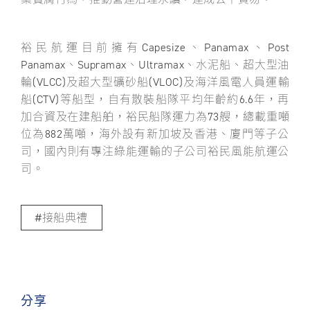
裕民航運目前擁有Capesize、Panamax、Post
Panamax、Supramax、Ultramax、水泥船、超大型油
輪(VLCC)及超大型礦砂船(VLOC)及海洋風電人員運輸
船(CTV)等船型，自有散裝船隊平均年齡約6.6年，再
加合資及在建船舶，裕民船隊運力為73艘，總載重噸
位為882萬噸，海外設有新加坡及香港、廈門等子公
司，國內則有專注綠能運輸的子公司裕民風能航運公
司。
接船典禮
分享