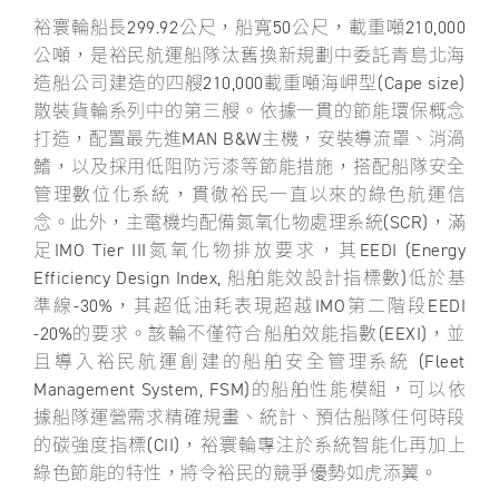
裕寰輪船長299.92公尺，船寬50公尺，載重噸210,000
公噸，是裕民航運船隊汰舊換新規劃中委託青島北海
造船公司建造的四艘210,000載重噸海岬型(Cape size)
散裝貨輪系列中的第三艘。依據一貫的節能環保概念
打造，配置最先進MAN B&W主機，安裝導流罩、消渦
鰭，以及採用低阻防污漆等節能措施，搭配船隊安全
管理數位化系統，貫徹裕民一直以來的綠色航運信
念。此外，主電機均配備氮氧化物處理系統(SCR)，滿
足IMO Tier III氮氧化物排放要求，其EEDI (Energy
Efficiency Design Index, 船舶能效設計指標數)低於基
準線-30%，其超低油耗表現超越IMO第二階段EEDI
-20%的要求。該輪不僅符合船舶效能指數(EEXI)，並
且導入裕民航運創建的船舶安全管理系統 (Fleet
Management System, FSM)的船舶性能模組，可以依
據船隊運營需求精確規畫、統計、預估船隊任何時段
的碳強度指標(CII)，裕寰輪專注於系統智能化再加上
綠色節能的特性，將令裕民的競爭優勢如虎添翼。