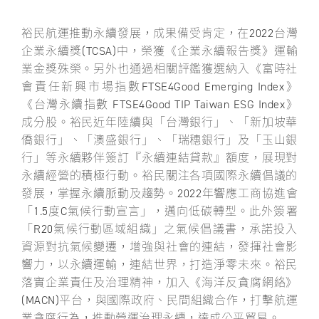
裕民航運推動永續發展，成果備受肯定，在2022台灣
企業永續獎(TCSA)中，榮獲《企業永續報告獎》運輸
業金獎殊榮。另外也通過相關評鑑獲選納入《富時社
會責任新興市場指數FTSE4Good Emerging Index》
《台灣永續指數 FTSE4Good TIP Taiwan ESG Index》
成分股。裕民近年陸續與「台灣銀行」、「新加坡華
僑銀行」、「澳盛銀行」、「瑞穗銀行」及「玉山銀
行」等永續夥伴簽訂『永續連結貸款』額度，展現對
永續經營的積極行動。裕民關注各項國際永續倡議的
發展，掌握永續脈動及趨勢。2022年響應工商協進會
「1.5度C氣候行動宣言」，邁向低碳轉型。此外簽署
「R20氣候行動區域組織」之氣候倡議書，承諾投入
資源對抗氣候變遷，增強與社會的連結，發揮社會影
響力，以永續運輸，連結世界，打造淨零未來。裕民
落實企業責任及治理精神，加入《海洋反貪腐網絡》
(MACN)平台，與國際政府、民間組織合作，打擊航運
業貪腐行為，推動營運治理永續，達成公平貿易。