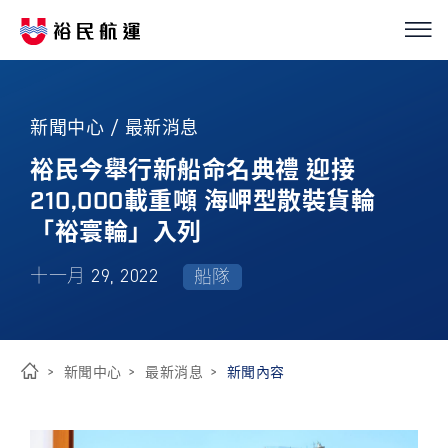
我們的服務
繁
簡
EN
新聞中心 / 最新消息
船隊介紹
裕民今舉行新船命名典禮 迎接
210,000載重噸 海岬型散裝貨輪
永續經營
「裕寰輪」入列
優化解決方案
十一月 29, 2022
船隊
投資人關係
新聞中心
最新消息
新聞內容
新聞中心
首
頁
ESG