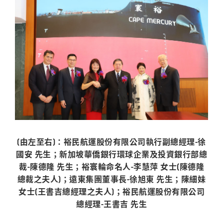
關於裕民
(由左至右)：裕民航運股份有限公司執行副總經理-徐
國安 先生；新加坡華僑銀行環球企業及投資銀行部總
裁-陳德隆 先生；裕寰輪命名人-李慧萍 女士(陳德隆
總裁之夫人)；遠東集團董事長-徐旭東 先生；陳細妹
女士(王書吉總經理之夫人)；裕民航運股份有限公司
總經理-王書吉 先生