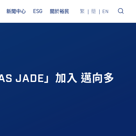
ESG
新聞中心
關於裕民
繁
簡
EN
S JADE」加入 邁向多