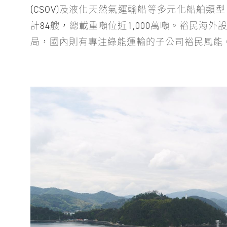
(CSOV)及液化天然氣運輸船等多元化船舶
計84艘，總載重噸位近1,000萬噸。裕民海
局，國內則有專注綠能運輸的子公司裕民風能