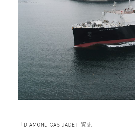
「DIAMOND GAS JADE」資訊：