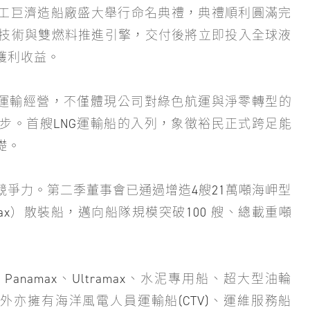
韓國三星重工巨濟造船廠盛大舉行命名典禮，典禮順利圓滿完
技術與雙燃料推進引擎，交付後將立即投入全球液
獲利收益。
G運輸經營，不僅體現公司對綠色航運與淨零轉型的
步。首艘LNG運輸船的入列，象徵裕民正式跨足能
基礎。
爭力。第二季董事會已通過增造4艘21萬噸海岬型
tramax）散裝船，邁向船隊規模突破100 艘、總載重噸
st Panamax、Ultramax、水泥專用船、超大型油輪
船，另外亦擁有海洋風電人員運輸船(CTV)、運維服務船