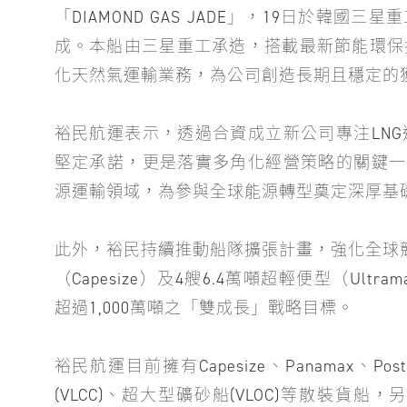
「DIAMOND GAS JADE」，19日於
成。本船由三星重工承造，搭載最新節能環保
化天然氣運輸業務，為公司創造長期且穩定的
裕民航運表示，透過合資成立新公司專注LN
堅定承諾，更是落實多角化經營策略的關鍵一
源運輸領域，為參與全球能源轉型奠定深厚
此外，裕民持續推動船隊擴張計畫，強化全球競
（Capesize）及4艘6.4萬噸超輕便型（Ul
超過1,000萬噸之「雙成長」戰略目標。
裕民航運目前擁有Capesize、Panamax、Po
(VLCC)、超大型礦砂船(VLOC)等散裝貨