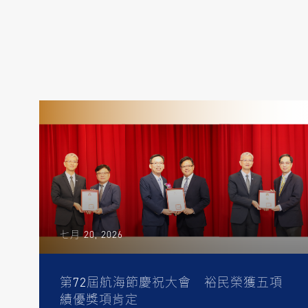
七月 20, 2026
第72屆航海節慶祝大會 裕民榮獲五項
績優獎項肯定